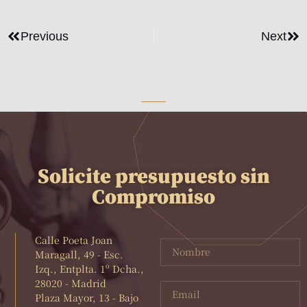
Previous
Next
Solicite presupuesto sin
Compromiso
Calle Poeta Joan
Maragall, 49 - Esc.
Izq., Entplta. 1º Dcha.,
28020 - Madrid
Plaza Mayor, 13 - Bajo