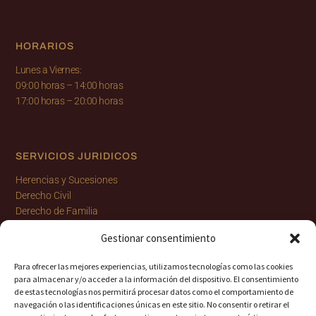
HORARIOS
Lunes a Viernes:
09:00 horas
–
14:00 horas
17:00 horas
–
20:00 horas
SERVICIOS JURIDICOS
Herencias y Sucesiones
Derecho Civil
Derecho de Familia
Derecho Penal
Gestionar consentimiento
Derecho Internacional y Extranjería
Derecho Laboral y Seguridad Social
Para ofrecer las mejores experiencias, utilizamos tecnologías como las cookies
para almacenar y/o acceder a la información del dispositivo. El consentimiento
de estas tecnologías nos permitirá procesar datos como el comportamiento de
navegación o las identificaciones únicas en este sitio. No consentir o retirar el