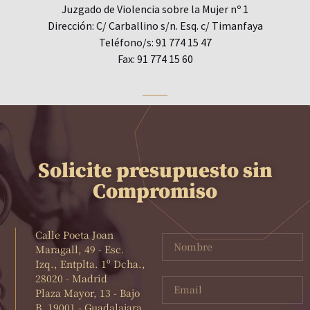
Juzgado de Violencia sobre la Mujer nº 1
Dirección: C/ Carballino s/n. Esq. c/ Timanfaya
Teléfono/s: 91 774 15 47
Fax: 91 774 15 60
Solicite presupuesto sin
Compromiso
Calle Poeta Joan
Maragall, 49 - Esc.
Izq., Entplta. 1º Dcha.,
28020 - Madrid
Plaza Mayor, 13 - Bajo
B, 19001 - Guadalajara