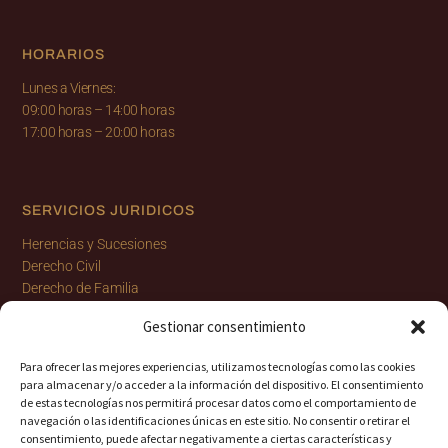
HORARIOS
Lunes a Viernes:
09:00 horas
–
14:00 horas
17:00 horas
–
20:00 horas
SERVICIOS JURIDICOS
Herencias y Sucesiones
Derecho Civil
Derecho de Familia
Derecho Penal
Gestionar consentimiento
Derecho Internacional y Extranjería
Derecho Laboral y Seguridad Social
Para ofrecer las mejores experiencias, utilizamos tecnologías como las cookies
para almacenar y/o acceder a la información del dispositivo. El consentimiento
de estas tecnologías nos permitirá procesar datos como el comportamiento de
navegación o las identificaciones únicas en este sitio. No consentir o retirar el
consentimiento, puede afectar negativamente a ciertas características y