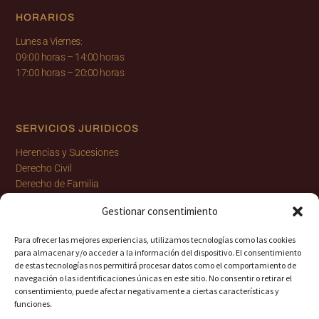
HORARIOS
Lunes a Viernes:
09:00 horas
–
14:00 horas
17:00 horas
–
20:00 horas
SERVICIOS JURIDICOS
Herencias y Sucesiones
Derecho Civil
Derecho de Familia
Derecho Penal
Gestionar consentimiento
Derecho Internacional y Extranjería
Derecho Laboral y Seguridad Social
Para ofrecer las mejores experiencias, utilizamos tecnologías como las cookies
para almacenar y/o acceder a la información del dispositivo. El consentimiento
de estas tecnologías nos permitirá procesar datos como el comportamiento de
navegación o las identificaciones únicas en este sitio. No consentir o retirar el
consentimiento, puede afectar negativamente a ciertas características y
funciones.