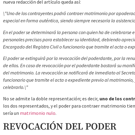
nueva redacción del artículo queda así:
\”Uno de los contrayentes podrá contraer matrimonio por apodera
especial en forma auténtica, siendo siempre necesaria la asistencia
En el poder se determinará la persona con quien ha de celebrarse e
personales precisas para establecer su identidad, debiendo apreciar 
Encargado del Registro Civil o funcionario que tramite el acta o e
El poder se extinguirá por la revocación del poderdante, por la re
de ellos. En caso de revocación por el poderdante bastará su manif
del matrimonio. La revocación se notificará de inmediato al Secretar
funcionario que tramite el acta o expediente previo al matrimonio, y
celebrarlo.\”
No se admite la doble representación; es decir,
uno de los cont
los dos representados, y el poder para contraer matrimonio tien
sería un
matrimonio nulo
.
REVOCACIÓN DEL PODER