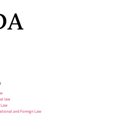
s
aw
al law
 Law
ational and Foreign Law