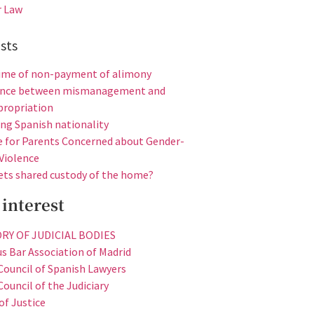
r Law
sts
ime of non-payment of alimony
rence between mismanagement and
ropriation
ing Spanish nationality
e for Parents Concerned about Gender-
Violence
ts shared custody of the home?
 interest
RY OF JUDICIAL BODIES
us Bar Association of Madrid
Council of Spanish Lawyers
ouncil of the Judiciary
of Justice