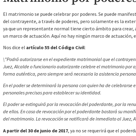
El matrimonio se puede celebrar por poderes. Se puede manifestar
del contrayente, a través de poderes, pero solamente es la exter
ya que un representante normal tiene cierto ámbito para crear, a
un marco de actuación. Aquí no hay ningún marco de actuación, 
Nos dice el
artículo 55 del Código Civil
:
\”Podrá autorizarse en el expediente matrimonial que el contrayent
Juez, Alcalde o funcionario autorizante celebre el matrimonio por
forma auténtica, pero siempre será necesaria la asistencia personal
En el poder se determinará la persona con quien ha de celebrarse e
personales precisas para establecer su identidad.
El poder se extinguirá por la revocación del poderdante, por la re
de ellos. En caso de revocación por el poderdante bastará su manif
del matrimonio. La revocación se notificará de inmediato al Juez, A
A partir del 30 de junio de 2017
, ya no se requerirá que el poderd