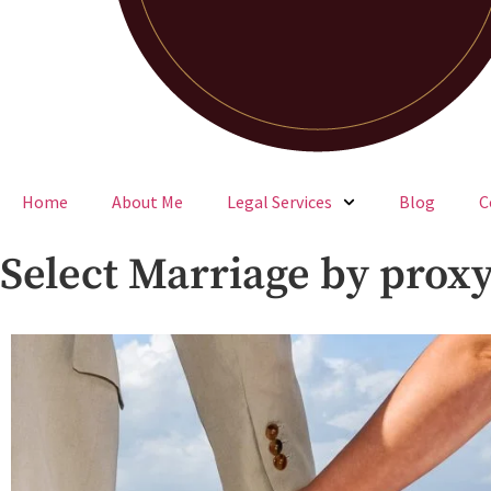
Home
About Me
Legal Services
Blog
C
Select Marriage by prox