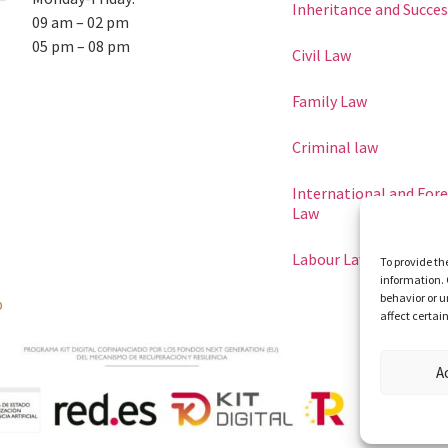
Inheritance and Succe
09 am
–
02 pm
05 pm
–
08 pm
Civil Law
Family Law
Criminal law
International and For
Law
Labour Law
To provide th
information. 
behavior or u
p
affect certai
A