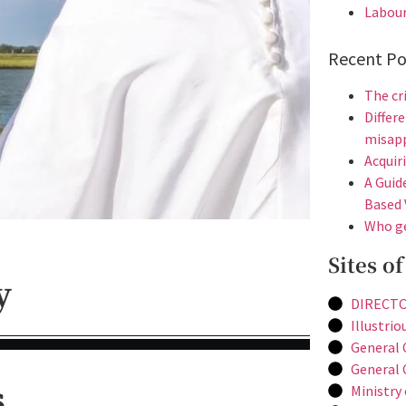
Labou
Recent Po
The cr
Diffe
misapp
Acquir
A Guid
Based 
Who ge
Sites of
y
DIRECTO
Illustrio
General 
General C
s
Ministry 