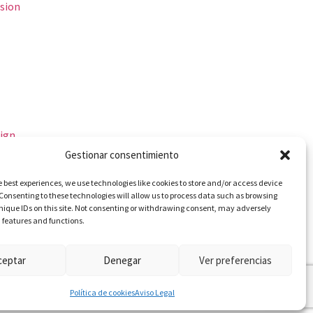
ssion
eign
Gestionar consentimiento
e best experiences, we use technologies like cookies to store and/or access device
Consenting to these technologies will allow us to process data such as browsing
nique IDs on this site. Not consenting or withdrawing consent, may adversely
n features and functions.
ceptar
Denegar
Ver preferencias
Política de cookies
Aviso Legal