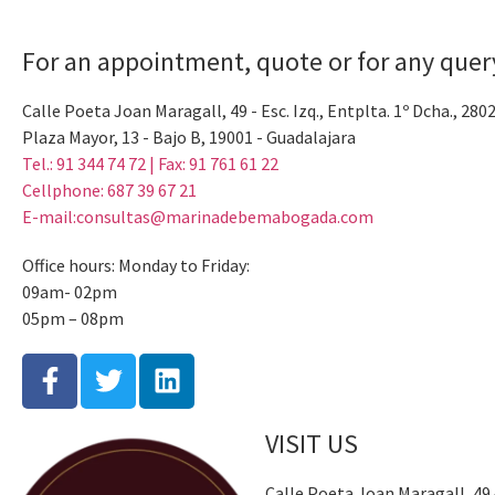
For an appointment, quote or for any quer
Calle Poeta Joan Maragall, 49 - Esc. Izq., Entplta. 1º Dcha., 280
Plaza Mayor, 13 - Bajo B, 19001 - Guadalajara
Tel.: 91 344 74 72 | Fax: 91 761 61 22
Cellphone: 687 39 67 21
E-mail:consultas@marinadebemabogada.com
Office hours: Monday to Friday:
09am- 02pm
05pm – 08pm
VISIT US
Calle Poeta Joan Maragall, 49