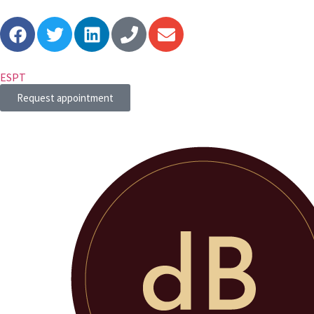
ES
PT
Request appointment