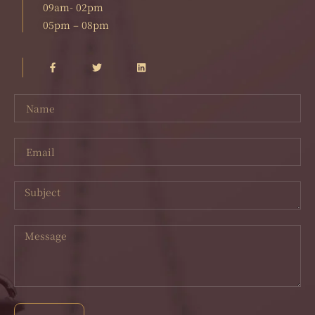
09am- 02pm
05pm – 08pm