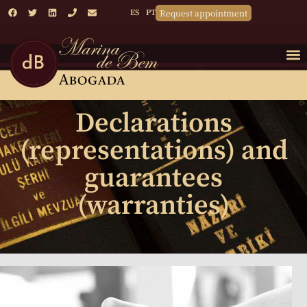
Request appointment
ES
PT
Declarations
(representations) and
guarantees
(warranties)