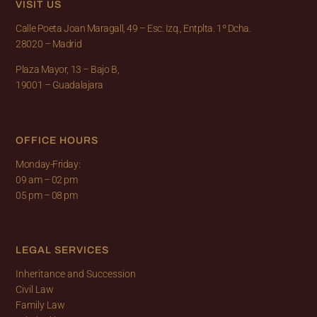
VISIT US
Calle Poeta Joan Maragall, 49 – Esc. Izq., Entplta. 1º Dcha.
28020 – Madrid
Plaza Mayor, 13 – Bajo B,
19001 – Guadalajara
OFFICE HOURS
Monday-Friday:
09 am
–
02 pm
05 pm
–
08 pm
LEGAL SERVICES
Inheritance and Succession
Civil Law
Family Law