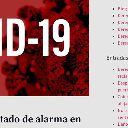
Blog
Derec
Derec
Derec
Dere
Dere
Entradas
Derec
recla
Despi
puert
Coinc
aleja
No to
tado de alarma en
sente
Daño