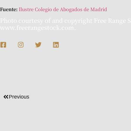
Fuente:
Ilustre Colegio de Abogados de Madrid
Photo courtesy of and copyright Free Range S
www.freerangestock.com.
Previous