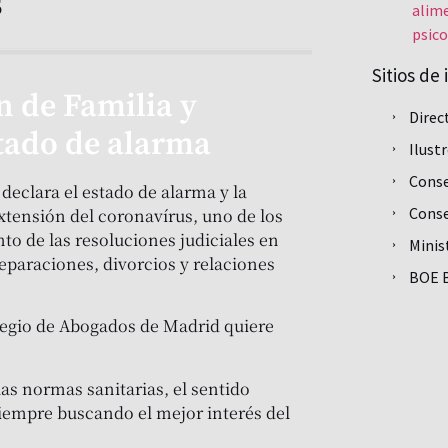
s
alime
psico
Sitios de 
 de Familia y
Direc
stado de alarma
Ilust
Conse
declara el estado de alarma y la
Conse
xtensión del coronavírus, uno de los
to de las resoluciones judiciales en
Minis
separaciones, divorcios y relaciones
BOE B
olegio de Abogados de Madrid quiere
as normas sanitarias, el sentido
iempre buscando el mejor interés del