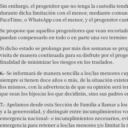
Sin embargo, el progenitor que no tenga la custodia ten
durante dicha limitación con el menor, mediante comunic
FaceTime, o WhatsApp con el menor, y el progenitor custod
Se propone que aquellos progenitores que vean recortados
puedan compensarlo en todo o en parte una vez termine 
Si dicho estado se prolonga por más dos semanas se prop
visita de manera continuada para su disfrute por el proge
finalidad de minimizar los riesgos en los traslados.
6.-
Se informará de manera sencilla a los/las menores cu
siempre si tienen doce años o más, de la situación existe
los mismos, con la advertencia de que su opinión será ten
que sean los hijos/as los que decidirán, sino sus padres e
7.-
Apelamos desde esta Sección de Familia a llamar a los
y a la generosidad, y distinguir entre incumplimientos v
emergencia nacional– e incumplimientos necesarios, evi
emergencia para retener a los/las menores y/o limitar la 