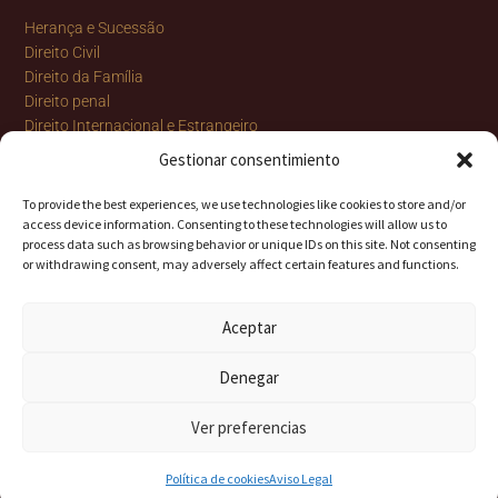
Herança e Sucessão
Direito Civil
Direito da Família
Direito penal
Direito Internacional e Estrangeiro
Direito do Trabalho
Gestionar consentimiento
To provide the best experiences, we use technologies like cookies to store and/or
access device information. Consenting to these technologies will allow us to
process data such as browsing behavior or unique IDs on this site. Not consenting
or withdrawing consent, may adversely affect certain features and functions.
Aceptar
Denegar
© Todos os direitos reservados 2023 |
Aviso Legal
|
Política de
cookies
|
Sitemap
Ver preferencias
Política de cookies
Aviso Legal