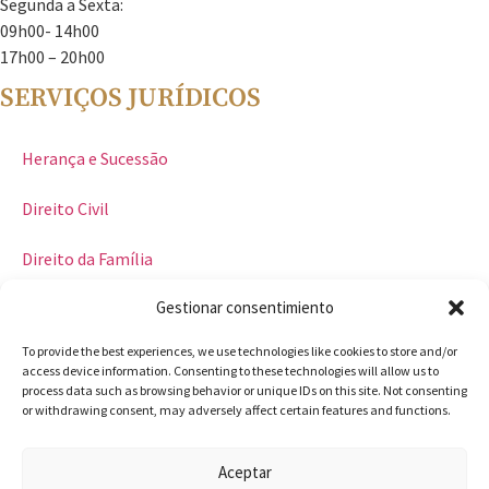
Segunda a Sexta:
09h00- 14h00
17h00 – 20h00
SERVIÇOS JURÍDICOS
Herança e Sucessão
Direito Civil
Direito da Família
Gestionar consentimiento
Direito penal
To provide the best experiences, we use technologies like cookies to store and/or
Direito Internacional e Estrangeiro
access device information. Consenting to these technologies will allow us to
process data such as browsing behavior or unique IDs on this site. Not consenting
Direito do Trabalho
or withdrawing consent, may adversely affect certain features and functions.
Aceptar